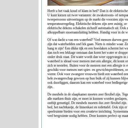
Heeft u het vaak koud of klam in bed? Dan is de elektrische
U kunt kiezen uit twee varianten: de zwakstroom- of netspa
tweepersoons uitvoeringen op de markt die voorzien zijn v
temperatuurregeling. Elektrische dekens zijn zeer zuinig, z
elektrische dekens schakelen zichzelf automatisch uit. Ook z
afkoppelbare snoeraansluiting hebben. Handig voor in de w
Of wat dacht u van een waterbed? Veel mensen durven gee
zijn dat waterbedden snel lek gaan. Niets is minder waar. Ze
bang te zijn! Een dikke tijk en een hoeslaken schermt het w
dan toch een lekkage ontstaan dan komt het water er druppel
onder druk staat. Dit water wordt dan weer opgevangen in 
waterbed is ideaal voor mensen met een allergie, dit komt om
zich te nestelen. Buiten voor de mensen met een allergie is
geschikt voor mensen met spier- en gewrichtsproblemen, om
vormt. Ook voor zwangere vrouwen biedt een waterbed een
hele zwangerschap gewoon op hun buik of zij kunnen blijv
ook doorliggen, daarom kan een waterbed voor bedlegerige
zijn.
De meubels in de slaapkamer moeten zeer flexibel zijn. Te
alle markten thuis zijn; er moet in kunnen worden geslapen,
ontbijt genuttigd. De meubels moeten dus zeer flexibel zijn
bed, het nachtkastje, de linnenkast en toilettafel. Ook zijn e
speelruimte bieden voor een creatieve inrichting. Systeemme
veel bergruimte nodig hebben. Deze kunnen perfect op maa