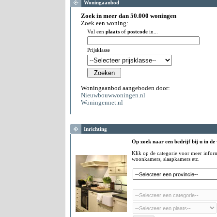
Woningaanbod
Zoek in meer dan 50.000 woningen
Zoek een woning:
Vul een
plaats
of
postcode
in...
Prijsklasse
Woningaanbod aangeboden door:
Nieuwbouwwoningen.nl
Woningennet.nl
Inrichting
Op zoek naar een bedrijf bij u in de
Klik op de categorie voor meer infor
woonkamers, slaapkamers etc.