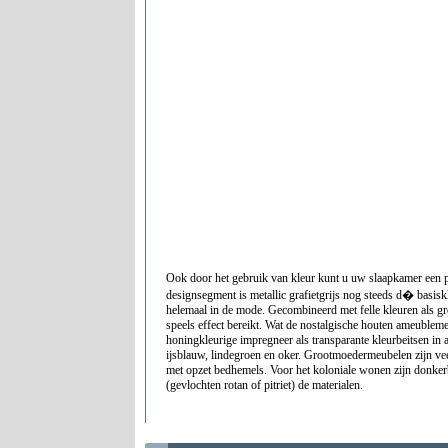
Ook door het gebruik van kleur kunt u uw slaapkamer een p
designsegment is metallic grafietgrijs nog steeds d� basisk
helemaal in de mode. Gecombineerd met felle kleuren als gr
speels effect bereikt. Wat de nostalgische houten ameublemen
honingkleurige impregneer als transparante kleurbeitsen in 
ijsblauw, lindegroen en oker. Grootmoedermeubelen zijn vee
met opzet bedhemels. Voor het koloniale wonen zijn donker
(gevlochten rotan of pitriet) de materialen.