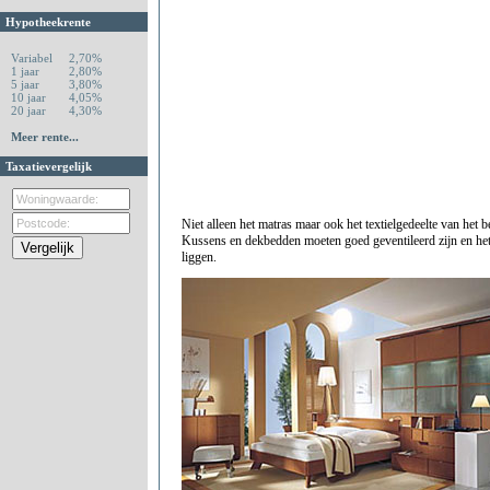
Hypotheekrente
Variabel
2,70%
1 jaar
2,80%
5 jaar
3,80%
10 jaar
4,05%
20 jaar
4,30%
Meer rente...
Taxatievergelijk
Niet alleen het matras maar ook het textielgedeelte van het 
Kussens en dekbedden moeten goed geventileerd zijn en het
liggen.