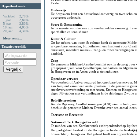
Eelde.
Hypotheekrente
Onderwijs
De dorpskern kent een basisschool aanwezig en twee schol
Variabel
2,70%
voortgezet onderwijs.
1 jaar
2,80%
5 jaar
3,80%
Sport & Ontspanning
10 jaar
4,05%
In de meeste woonkernen zijn voetbalvelden aanwezig. Tev
20 jaar
4,30%
sporthallen en tennisbanen.
Meer rente...
Kunst & Cultuur
Op het gebied van kunst & cultuur heeft de gemeente Midden
er openbare leeszalen, bibliotheken, een Instituut voor Crea
Taxatievergelijk
cursussen, meerdere muziek-, zang- en toneelverenigingen e
dagblad.
Zorg
De gemeente Midden-Drenthe beschikt ook in de zorg over vol
groepspraktijken voor fysiotherapie, tandartsen en Algemeen
In Hoogeveen en in Assen vindt u ziekenhuizen.
Openbaar vervoer
Vervoersbedrijf Arriva verzorgd het openbare busvervoer. M
kan frequent vanuit een aantal plaatsen uit de gemeente gere
streekvervoerverbindingen met Assen, Emmen en Hoogeveen.
eigen NS-station met verbindingen in de richtingen Zwolle 
Bedrijfsterreinen
Aan de Rijksweg Zwolle-Groningen (A28) vindt u bedrijve
beschikt de gemeente Midden-Drenthe over een aantal locatie
Toerisme en Recreatie
Nationaal Park Dwingelderveld
Te midden van een Karakteristiek esdorpenlandschap ligt he
Het parkgebied bestaat uit de Dwingelose heide, de Kralo�
boswachterij Dwingeloo. Het gebied heeft een oppervlakte v