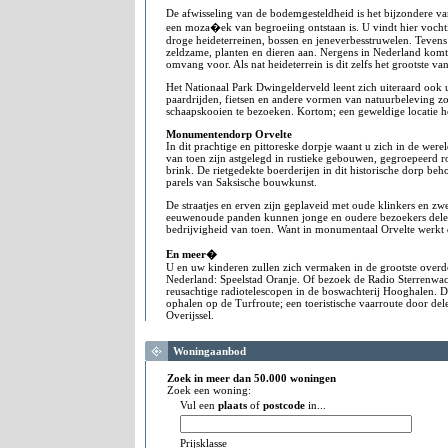
De afwisseling van de bodemgesteldheid is het bijzondere v
een moza�ek van begroeiing ontstaan is. U vindt hier voch
droge heideterreinen, bossen en jeneverbesstruwelen. Tevens t
zeldzame, planten en dieren aan. Nergens in Nederland komt 
omvang voor. Als nat heideterrein is dit zelfs het grootste v
Het Nationaal Park Dwingelderveld leent zich uiteraard ook 
paardrijden, fietsen en andere vormen van natuurbeleving zoa
schaapskooien te bezoeken. Kortom; een geweldige locatie he
Monumentendorp Orvelte
In dit prachtige en pittoreske dorpje waant u zich in de wer
van toen zijn astgelegd in rustieke gebouwen, gegroepeerd ro
brink. De rietgedekte boerderijen in dit historische dorp be
parels van Saksische bouwkunst.
De straatjes en erven zijn geplaveid met oude klinkers en zw
eeuwenoude panden kunnen jonge en oudere bezoekers delen
bedrijvigheid van toen. Want in monumentaal Orvelte werkt d
En meer�
U en uw kinderen zullen zich vermaken in de grootste overd
Nederland: Speelstad Oranje. Of bezoek de Radio Sterrenwach
reusachtige radiotelescopen in de boswachterij Hooghalen. De
ophalen op de Turfroute; een toeristische vaarroute door del
Overijssel.
Woningaanbod
Zoek in meer dan 50.000 woningen
Zoek een woning:
Vul een
plaats
of
postcode
in...
Prijsklasse