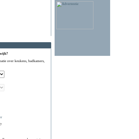
 wijk?
matie over keukens, badkamers,
er
?