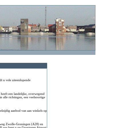
t u vele uiteenlopende
 heeft een landelijke, overwegend
 alle richtingen, een veelsoortige
elzijdig aanbod van aan winkels op
sweg Zwolle-Groningen (A28) en
f uur bent u op Groningen Airport