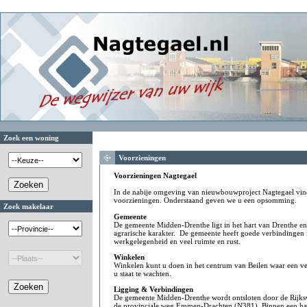
Zoek een woning
Voorzieningen
Voorzieningen Nagtegael
In de nabije omgeving van nieuwbouwproject Nagtegael vind
voorzieningen. Onderstaand geven we u een opsomming.
Zoek makelaar
Gemeente
De gemeente Midden-Drenthe ligt in het hart van Drenthe en
agrarische karakter. De gemeente heeft goede verbindingen in
werkgelegenheid en veel ruimte en rust.
Winkelen
Winkelen kunt u doen in het centrum van Beilen waar een ve
u staat te wachten.
Ligging & Verbindingen
De gemeente Midden-Drenthe wordt ontsloten door de Rijk
de provinciale weg Emmen-Drachten (N381). Binnen een hal