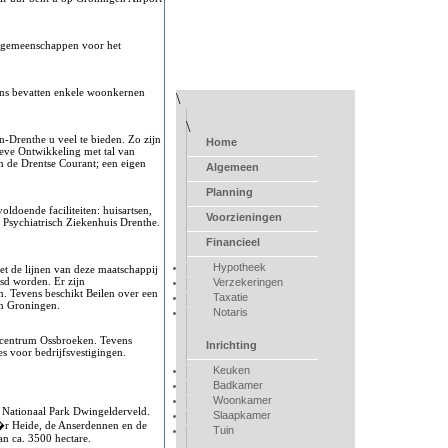
engemeenschappen voor het
ens bevatten enkele woonkernen
\
\
-Drenthe u veel te bieden. Zo zijn
Home
tieve Ontwikkeling met tal van
n de Drentse Courant; een eigen
Algemeen
Planning
doende faciliteiten: huisartsen,
Voorzieningen
 Psychiatrisch Ziekenhuis Drenthe.
Financieel
Hypotheek
et de lijnen van deze maatschappij
isd worden. Er zijn
Verzekeringen
 Tevens beschikt Beilen over een
Taxatie
en Groningen.
Notaris
ncentrum Ossbroeken. Tevens
Inrichting
s voor bedrijfsvestigingen.
Keuken
Badkamer
Woonkamer
t Nationaal Park Dwingelderveld.
Slaapkamer
�r Heide, de Anserdennen en de
Tuin
an ca. 3500 hectare.