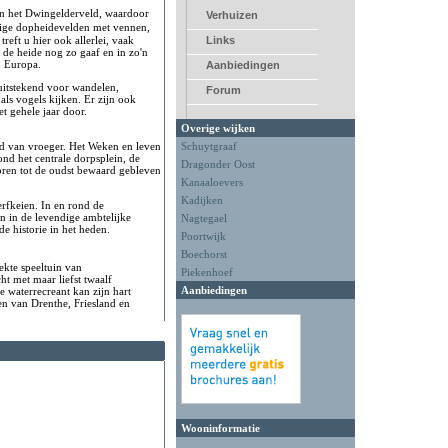
an het Dwingelderveld, waardoor
Verhuizen
tige dopheidevelden met vennen,
reft u hier ook allerlei, vaak
Links
de heide nog zo gaaf en in zo'n
an Europa.
Aanbiedingen
uitstekend voor wandelen,
Forum
ls vogels kijken. Er zijn ook
t gehele jaar door.
Overige wijken
eld van vroeger. Het Weken en leven
Schuytgraaf
nd het centrale dorpsplein, de
Dragonder Oost
horen tot de oudst bewaard gebleven
Kanaaloevers
Kadijken
erfkeien. In en rond de
 in de levendige ambtelijke
Nagtegael
e historie in het heden.
Poortwijk
Boechorst
ekte speeltuin van
Piekenhoef
t met maar liefst twaalf
Aanbiedingen
 waterrecreant kan zijn hart
en van Drenthe, Friesland en
Wooninformatie