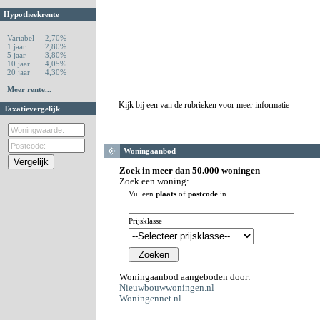
Hypotheekrente
Variabel
2,70%
1 jaar
2,80%
5 jaar
3,80%
10 jaar
4,05%
20 jaar
4,30%
Meer rente...
Kijk bij een van de rubrieken voor meer informatie
Taxatievergelijk
Woningaanbod
Zoek in meer dan 50.000 woningen
Zoek een woning:
Vul een
plaats
of
postcode
in...
Prijsklasse
Woningaanbod aangeboden door:
Nieuwbouwwoningen.nl
Woningennet.nl