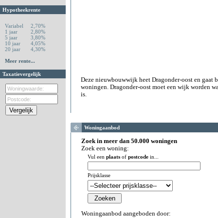
Hypotheekrente
Variabel
2,70%
1 jaar
2,80%
5 jaar
3,80%
10 jaar
4,05%
20 jaar
4,30%
Meer rente...
Taxatievergelijk
Deze nieuwbouwwijk heet Dragonder-oost en gaat b
woningen. Dragonder-oost moet een wijk worden waa
is.
Woningaanbod
Zoek in meer dan 50.000 woningen
Zoek een woning:
Vul een
plaats
of
postcode
in...
Prijsklasse
Woningaanbod aangeboden door: