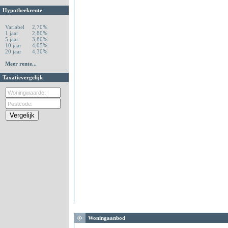
Hypotheekrente
Variabel
2,70%
1 jaar
2,80%
5 jaar
3,80%
10 jaar
4,05%
20 jaar
4,30%
Meer rente...
Taxatievergelijk
Woningaanbod